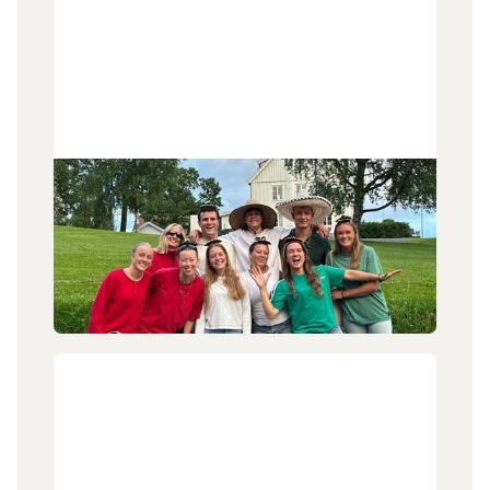
30
.
6
.
2026
Tilbake i Norge igjen
Emilie Daland (22) og teamet hun har ledet i
Mexico er nå tilbake i Norge eller sine forskjellige
hjemland etter avsluttet tjeneste.