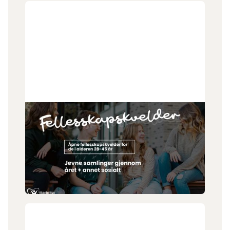
1
.
7
.
2026
Fellesskapskveld 28-45
Er du i alderen 28-45 år? Fellesskapskveld
arrangerer månedlige treff og andre spontane
happenings. Vi er blitt en god gjeng og har plass til
flere!