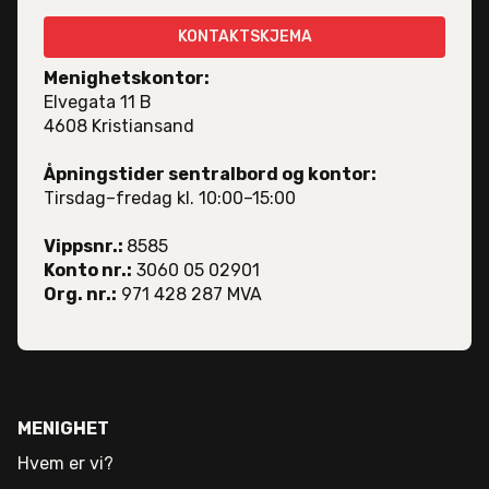
KONTAKTSKJEMA
Menighetskontor:
Elvegata 11 B
4608 Kristiansand
Åpningstider sentralbord og kontor:
Tirsdag–fredag kl. 10:00–15:00
Vippsnr.:
8585
Konto nr.:
3060 05 02901
Org. nr.:
971 428 287 MVA
MENIGHET
Hvem er vi?