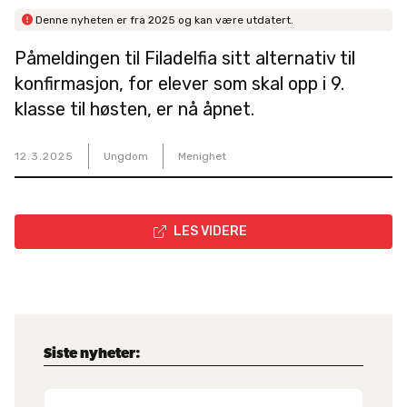

Denne nyheten er fra
2025
og kan være utdatert.
Påmeldingen til Filadelfia sitt alternativ til
konfirmasjon, for elever som skal opp i 9.
klasse til høsten, er nå åpnet.
12
.
3
.
2025
Ungdom
Menighet
LES VIDERE

Siste nyheter: