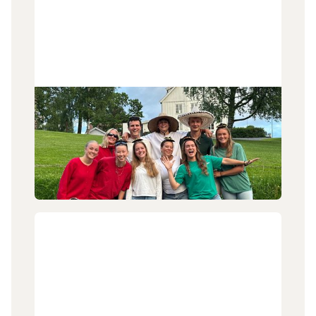
30
.
6
.
2026
Tilbake i Norge igjen
Emilie Daland (22) og teamet hun har ledet i
Mexico er nå tilbake i Norge eller sine forskjellige
hjemland etter avsluttet tjeneste.