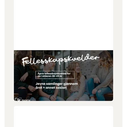
1
.
7
.
2026
Fellesskapskveld 28-45
Er du i alderen 28-45 år? Fellesskapskveld
arrangerer månedlige treff og andre spontane
happenings. Vi er blitt en god gjeng og har plass til
flere!