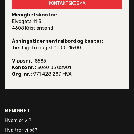
KONTAKTSKJEMA
Menighetskontor:
Elvegata 11 B
4608 Kristiansand
Åpningstider sentralbord og kontor:
Tirsdag–fredag kl. 10:00–15:00
Vippsnr.:
8585
Konto nr.:
3060 05 02901
Org. nr.:
971 428 287 MVA
MENIGHET
Hvem er vi?
Hva tror vi på?