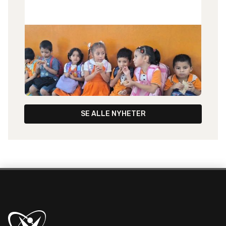
24
.
6
.
2026
Nytt fra Peru
Liv Haug har sendt et nytt brev, både fra henne
selv - og med nytt fra misjonsmarken i Peru.
SE ALLE NYHETER