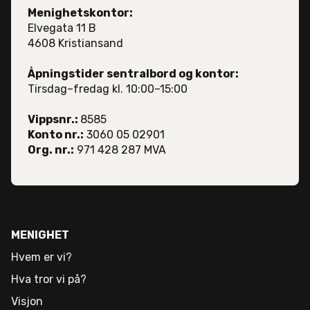
Menighetskontor:
Elvegata 11 B
4608 Kristiansand
Åpningstider sentralbord og kontor:
Tirsdag–fredag kl. 10:00–15:00
Vippsnr.:
8585
Konto nr.:
3060 05 02901
Org. nr.:
971 428 287 MVA
MENIGHET
Hvem er vi?
Hva tror vi på?
Visjon