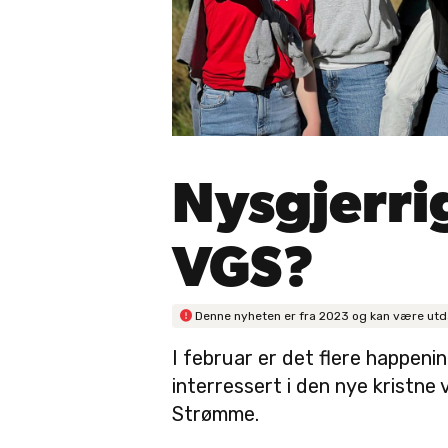
Nysgjerri
VGS?

Denne nyheten er fra
2023
og kan være utd
I februar er det flere happeni
interressert i den nye kristn
Strømme.