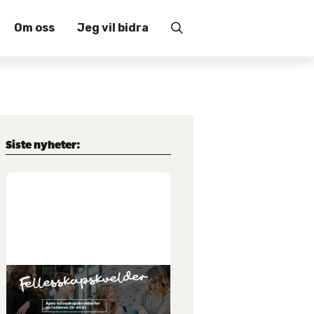
Om oss
Jeg vil bidra

Siste nyheter:
1
.
7
.
2026
Fellesskapskveld 28-45