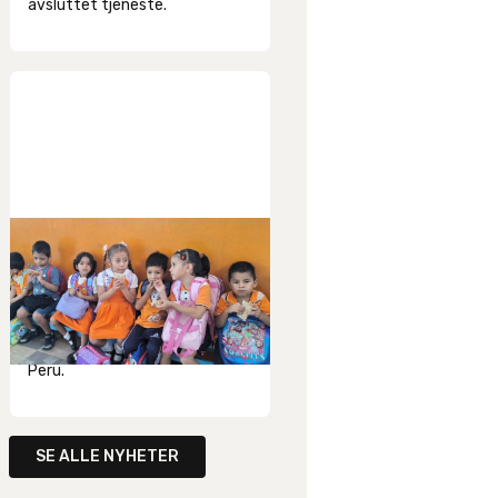
avsluttet tjeneste.
24
.
6
.
2026
Nytt fra Peru
Liv Haug har sendt et nytt
brev, både fra henne selv - og
med nytt fra misjonsmarken i
Peru.
SE ALLE NYHETER