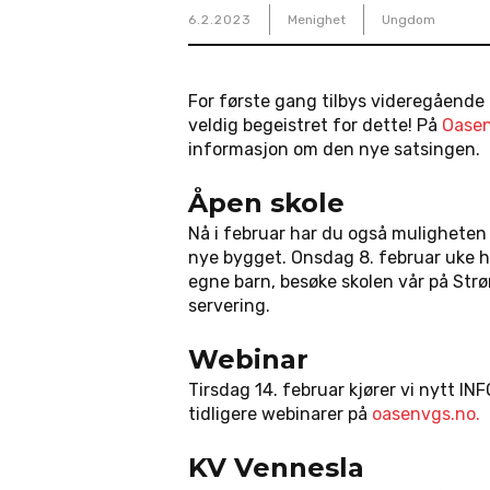
6
.
2
.
2023
Menighet
Ungdom
For første gang tilbys videregående 
veldig begeistret for dette! På
Oasen
informasjon om den nye satsingen.
Åpen skole
Nå i februar har du også muligheten
nye bygget. Onsdag 8. februar uke ha
egne barn, besøke skolen vår på Str
servering.
Webinar
Tirsdag 14. februar kjører vi nytt 
tidligere webinarer på
oasenvgs.no.
KV Vennesla