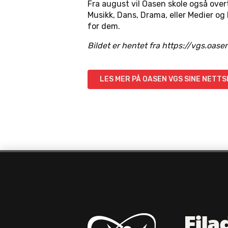
Fra august vil Oasen skole også ove
Musikk, Dans, Drama, eller Medier o
for dem.
Bildet er hentet fra https://vgs.oase
LES MER PÅ OASEN VGS SINE NETTS
Fila