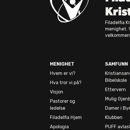
Kris
Filadelfia 
menighet. 
velkommen
MENIGHET
SAMFUNN
Hvem er vi?
Kristiansan
Bibelskole
Hva tror vi på?
Ettervern
Visjon
Mulig Gjen
Pastorer og
ledelse
Damer i By
Filadelfia Hjem
Klubben
Apologia
PUFF avlas