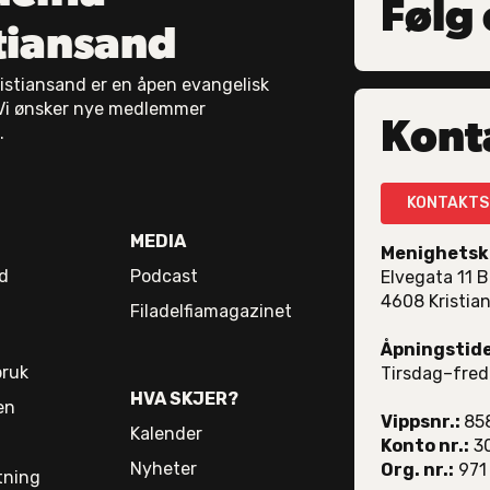
Følg 
tiansand
Kristiansand er en åpen evangelisk
Vi ønsker nye medlemmer
Kont
.
KONTAKTS
MEDIA
Menighetsk
d
Podcast
Elvegata 11 B
4608 Kristia
Filadelfiamagazinet
Åpningstide
bruk
Tirsdag–fred
HVA SKJER?
en
Vippsnr.:
85
Kalender
Konto nr.:
30
Nyheter
Org. nr.:
971
tning