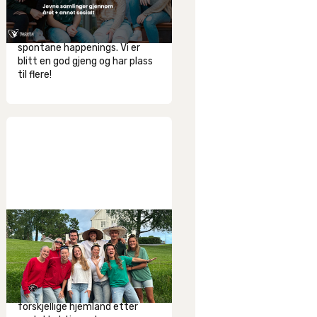
Er du i alderen 28-45 år?
Fellesskapskveld arrangerer
månedlige treff og andre
spontane happenings. Vi er
blitt en god gjeng og har plass
til flere!
30
.
6
.
2026
Tilbake i Norge igjen
Emilie Daland (22) og teamet
hun har ledet i Mexico er nå
tilbake i Norge eller sine
forskjellige hjemland etter