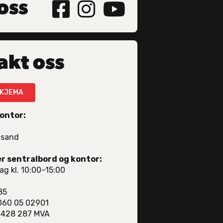
oss



akt oss
KJEMA
ontor:
nsand
r sentralbord og kontor:
ag kl. 10:00–15:00
85
60 05 02901
 428 287 MVA