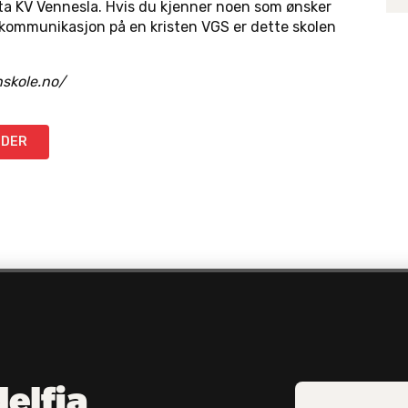
rta KV Vennesla. Hvis du kjenner noen som ønsker
g kommunikasjon på en kristen VGS er dette skolen
nskole.no/
IDER
delfia