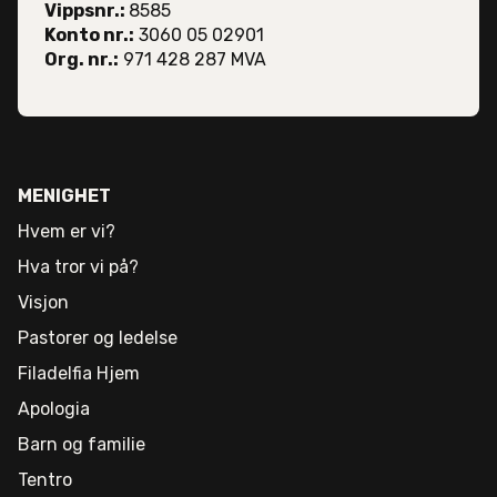
Vippsnr.:
8585
Konto nr.:
3060 05 02901
Org. nr.:
971 428 287 MVA
MENIGHET
Hvem er vi?
Hva tror vi på?
Visjon
Pastorer og ledelse
Filadelfia Hjem
Apologia
Barn og familie
Tentro