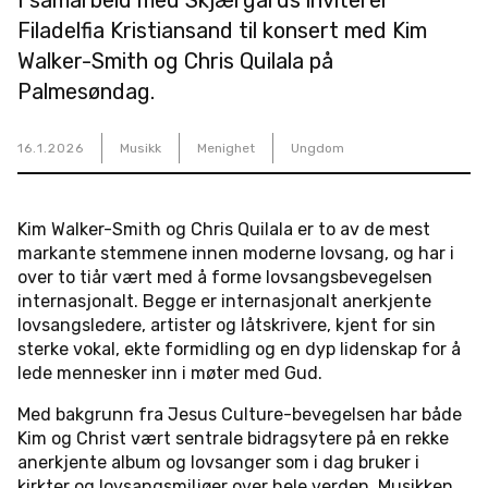
Filadelfia Kristiansand til konsert med Kim
Walker-Smith og Chris Quilala på
Palmesøndag.
16
.
1
.
2026
Musikk
Menighet
Ungdom
Kim Walker-Smith og Chris Quilala er to av de mest
markante stemmene innen moderne lovsang, og har i
over to tiår vært med å forme lovsangsbevegelsen
internasjonalt. Begge er internasjonalt anerkjente
lovsangsledere, artister og låtskrivere, kjent for sin
sterke vokal, ekte formidling og en dyp lidenskap for å
lede mennesker inn i møter med Gud.
Med bakgrunn fra Jesus Culture-bevegelsen har både
Kim og Christ vært sentrale bidragsytere på en rekke
anerkjente album og lovsanger som i dag bruker i
kirkter og lovsangsmiljøer over hele verden. Musikken