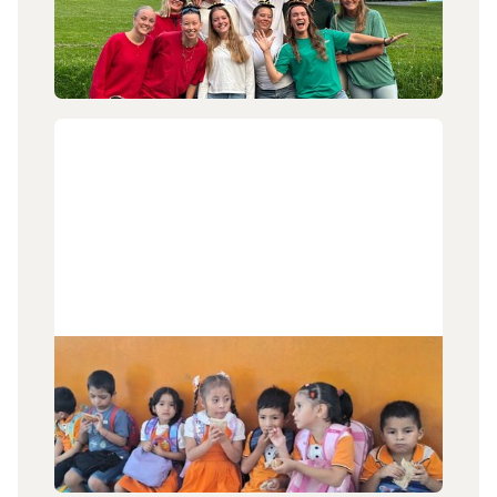
Emilie Daland (22) og teamet hun har ledet i
Mexico er nå tilbake i Norge eller sine forskjellige
hjemland etter avsluttet tjeneste.
24
.
6
.
2026
Nytt fra Peru
Liv Haug har sendt et nytt brev, både fra henne
selv - og med nytt fra misjonsmarken i Peru.