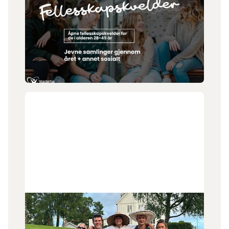
1
.
7
.
2026
Fellesskapskveld 28-45
Er du i alderen 28-45 år? Fellesskapskveld
arrangerer månedlige treff og andre spontane
happenings. Vi er blitt en god gjeng og har plass til
flere!
30
.
6
.
2026
Tilbake i Norge igjen