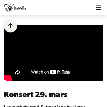


Konsert 29. mars
I samarbeid med Skjærgårds inviterer