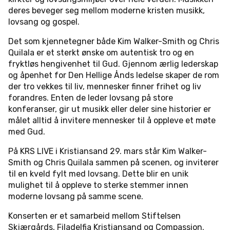
deres beveger seg mellom moderne kristen musikk,
lovsang og gospel.
Det som kjennetegner både Kim Walker-Smith og Chris
Quilala er et sterkt ønske om autentisk tro og en
fryktløs hengivenhet til Gud. Gjennom ærlig lederskap
og åpenhet for Den Hellige Ånds ledelse skaper de rom
der tro vekkes til liv, mennesker finner frihet og liv
forandres. Enten de leder lovsang på store
konferanser, gir ut musikk eller deler sine historier er
målet alltid å invitere mennesker til å oppleve et møte
med Gud.
På KRS LIVE i Kristiansand 29. mars står Kim Walker-
Smith og Chris Quilala sammen på scenen, og inviterer
til en kveld fylt med lovsang. Dette blir en unik
mulighet til å oppleve to sterke stemmer innen
moderne lovsang på samme scene.
Konserten er et samarbeid mellom Stiftelsen
Skjærgårds, Filadelfia Kristiansand og Compassion.