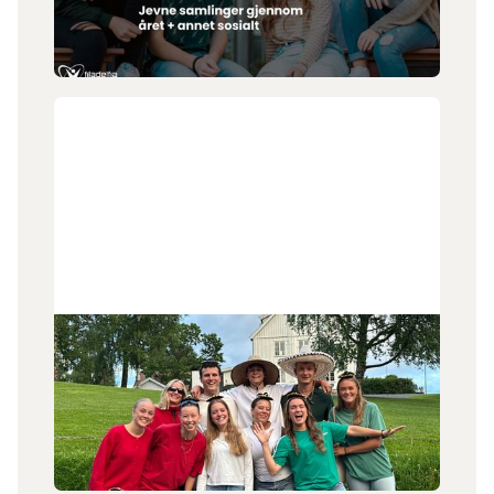
happenings. Vi er blitt en god gjeng og har plass til
flere!
30
.
6
.
2026
Tilbake i Norge igjen
Emilie Daland (22) og teamet hun har ledet i
Mexico er nå tilbake i Norge eller sine forskjellige
hjemland etter avsluttet tjeneste.