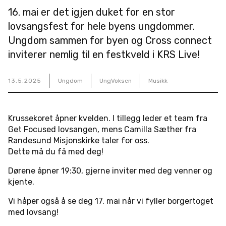
16. mai er det igjen duket for en stor
lovsangsfest for hele byens ungdommer.
Ungdom sammen for byen og Cross connect
inviterer nemlig til en festkveld i KRS Live!
13
.
5
.
2025
Ungdom
UngVoksen
Musikk
Krussekoret åpner kvelden. I tillegg leder et team fra
Get Focused lovsangen, mens Camilla Sæther fra
Randesund Misjonskirke taler for oss.
Dette må du få med deg!
Dørene åpner 19:30, gjerne inviter med deg venner og
kjente.
Vi håper også å se deg 17. mai når vi fyller borgertoget
med lovsang!