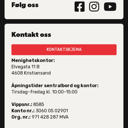



Følg oss
Kontakt oss
KONTAKTSKJEMA
Menighetskontor:
Elvegata 11 B
4608 Kristiansand
Åpningstider sentralbord og kontor:
Tirsdag–fredag kl. 10:00–15:00
Vippsnr.:
8585
Konto nr.:
3060 05 02901
Org. nr.:
971 428 287 MVA