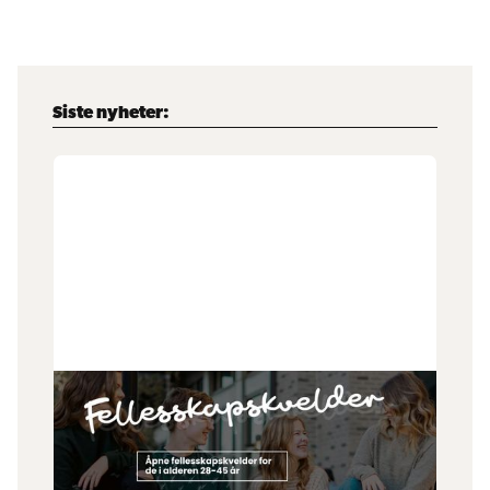
Siste nyheter:
1
.
7
.
2026
Fellesskapskveld 28-45
Er du i alderen 28-45 år? Fellesskapskveld
arrangerer månedlige treff og andre spontane