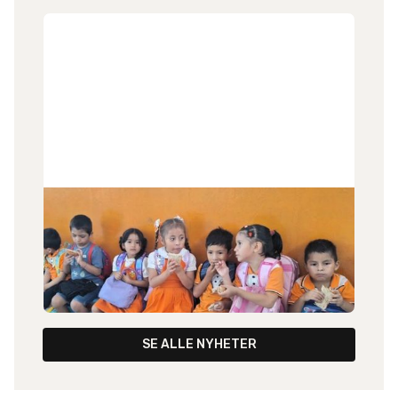
24
.
6
.
2026
Nytt fra Peru
Liv Haug har sendt et nytt brev, både fra henne
selv - og med nytt fra misjonsmarken i Peru.
SE ALLE NYHETER