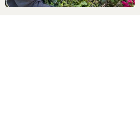
Omsorg
Menighet
9
.
6
.
2026
«Søndags-serveringen er en
velsignelse!»
Setter du pris på serveringen etter gudstjenesten? Les
mer her.