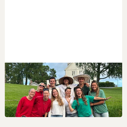
30
.
6
.
2026
Tilbake i Norge igjen
Emilie Daland (22) og teamet hun har ledet i Mexico er nå
tilbake i Norge eller sine forskjellige hjemland etter
avsluttet tjeneste.
Misjon