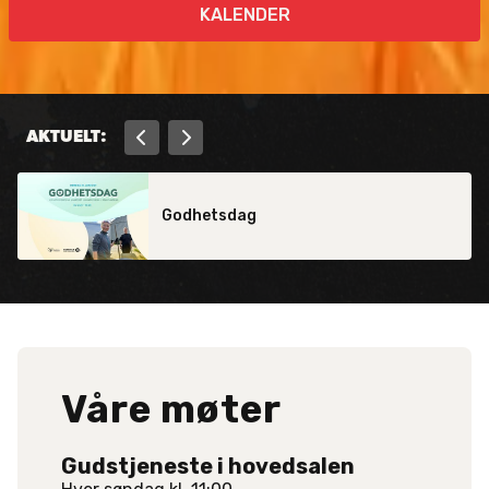
KALENDER
AKTUELT:


Godhetsdag
Våre møter
Gudstjeneste i hovedsalen