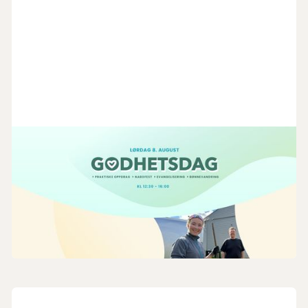
19
.
6
.
2026
Godhetsdag
Lørdag 8. august kl. 12:30–16:00 inviterer vi hele
menigheten til å være med på en Godhetsdag under
Sommerkonferansen i Filadelfia Kristiansand.
Barn og familie
Menighet
Ungdom