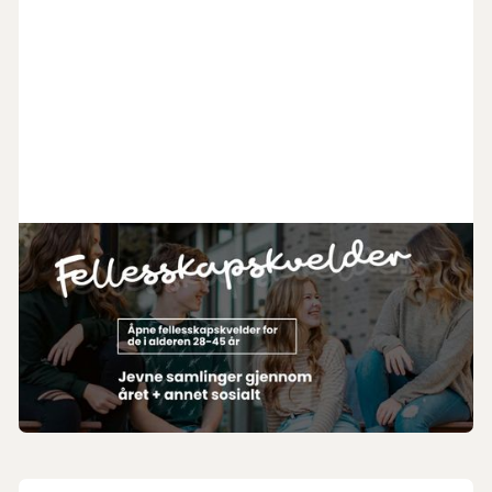
1
.
7
.
2026
Fellesskapskveld 28-45
Er du i alderen 28-45 år? Fellesskapskveld arrangerer
månedlige treff og andre spontane happenings. Vi er blitt
en god gjeng og har plass til flere!
UngVoksen