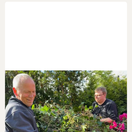
10
.
6
.
2026
Servicekontakten endrer navn til
Hverdagshjelpen
I over 20 år har menigheten drevet hjelpearbeidet
Servicekontakten. Da arbeidet startet opp ville man drive
med service og ha kontakt med folk i byen - derav kom
navnet Servicekontakten.