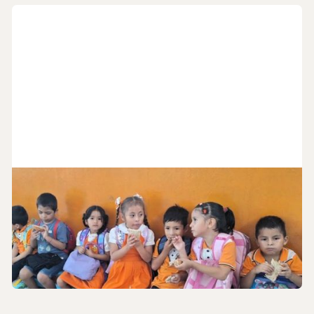
24
.
6
.
2026
Nytt fra Peru
Liv Haug har sendt et nytt brev, både fra henne selv - og
med nytt fra misjonsmarken i Peru.
Misjon